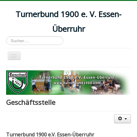
Turnerbund 1900 e. V. Essen-
Überruhr
Suchen
...
Navigation
an/aus
Startseite
Aktuelles
Abteilungen
Geschäftsstelle
Kurse
Kontakt & Mitgliedsbeiträge
Download
Impressum
Turnerbund 1900 e.V. Essen-Überruhr