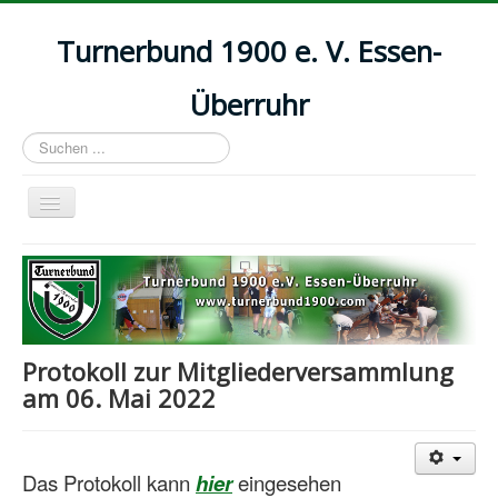
Turnerbund 1900 e. V. Essen-
Überruhr
Suchen
...
Navigation
an/aus
Startseite
Aktuelles
Abteilungen
Protokoll zur Mitgliederversammlung
Kurse
am 06. Mai 2022
Kontakt & Mitgliedsbeiträge
Download
Das Protokoll kann
hier
eingesehen
Impressum